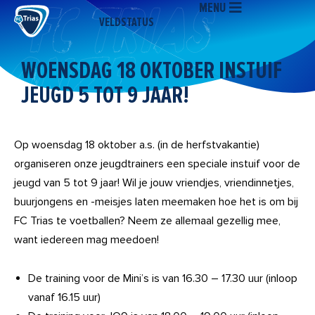
MENU
Ga
VELDSTATUS
naar
de
inhoud
WOENSDAG 18 OKTOBER INSTUIF
JEUGD 5 TOT 9 JAAR!
Op woensdag 18 oktober a.s. (in de herfstvakantie)
organiseren onze jeugdtrainers een speciale instuif voor de
jeugd van 5 tot 9 jaar! Wil je jouw vriendjes, vriendinnetjes,
buurjongens en -meisjes laten meemaken hoe het is om bij
FC Trias te voetballen? Neem ze allemaal gezellig mee,
want iedereen mag meedoen!
De training voor de Mini’s is van 16.30 – 17.30 uur (inloop
vanaf 16.15 uur)