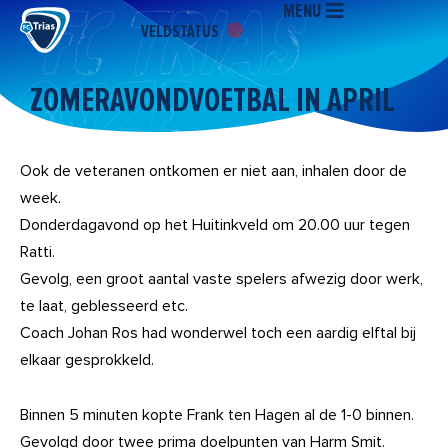
MENU
Ga
VELDSTATUS
naar
de
inhoud
ZOMERAVONDVOETBAL IN APRIL
Ook de veteranen ontkomen er niet aan, inhalen door de
week.
Donderdagavond op het Huitinkveld om 20.00 uur tegen
Ratti.
Gevolg, een groot aantal vaste spelers afwezig door werk,
te laat, geblesseerd etc.
Coach Johan Ros had wonderwel toch een aardig elftal bij
elkaar gesprokkeld.
Binnen 5 minuten kopte Frank ten Hagen al de 1-0 binnen.
Gevolgd door twee prima doelpunten van Harm Smit.