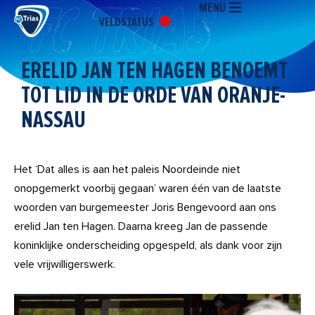
MENU
Ga
VELDSTATUS
naar
de
inhoud
ERELID JAN TEN HAGEN BENOEMT
TOT LID IN DE ORDE VAN ORANJE-
NASSAU
Het ‘Dat alles is aan het paleis Noordeinde niet
onopgemerkt voorbij gegaan’ waren één van de laatste
woorden van burgemeester Joris Bengevoord aan ons
erelid Jan ten Hagen. Daarna kreeg Jan de passende
koninklijke onderscheiding opgespeld, als dank voor zijn
vele vrijwilligerswerk.