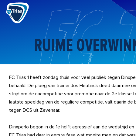
Ga
naar
de
inhoud
RUIME OVERWINN
FC Trias 1 heeft zondag thuis voor veel publiek tegen Dinxp
behaald. De ploeg van trainer Jos Heutinck deed daarmee o
strijd om de nacompetitie voor promotie naar de 2e klasse
laatste speeldag van de reguliere competitie, valt daarin de b
tegen DCS uit Zevenaar.
Dinxperlo begon in de 1e helft agressief aan de wedstrijd en 
FC Trias had daar in eerste fase wat moeite mee en dat was 