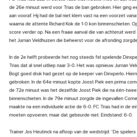
de 26e minuut werd voor Trias de ban gebroken. Hier ging e
aan vooraf. Hij had de bal niet klem vast na een voorzet van
waarna de attente Richard Kok de 1-0 kon binnenschieten. Op
score verder op. Na een fraaie aanval die van achteruit wer
het Jurrian Veldhuizen die beheerst voor de afronding zorgde
In de 2e helft probeerde het nog steeds fel spelende Dinxp
Trias dat al snel uitliep naar 3-0. Het was opnieuw Jurrian V
Bogt goed druk had gezet op de keeper van Dinxperlo. Hiern
gebroken. In de 64e minuut kopte Joost Piek een prima corn
de 72e minuut was het dezelfde Joost Piek die na één-twee
binnenschieten. In de 79e minuut zorgde de ingevallen Corne
maakte na een individuele actie de 6-0. FC Trias had in de 
moeten opvoeren, maar dat gebeurde niet. Eindstand: 6-0.
Trainer Jos Heutinck na afloop van de wedstrijd: “De spele