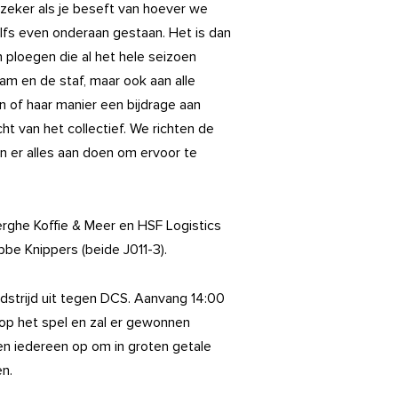
 zeker als je beseft van hoever we
lfs even onderaan gestaan. Het is dan
 ploegen die al het hele seizoen
am en de staf, maar ook aan alle
ijn of haar manier een bijdrage aan
ht van het collectief. We richten de
n er alles aan doen om ervoor te
rghe Koffie & Meer en HSF Logistics
be Knippers (beide J011-3).
edstrijd uit tegen DCS. Aanvang 14:00
 op het spel en zal er gewonnen
en iedereen op om in groten getale
n.