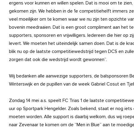
ergens voor kunnen en willen spelen. Dat is mooi om te zien,
gekomen zijn. We hebben in de 1e competitiehelft immers ze
veel moeilijker om te komen waar we nu zijn ten opzichte van
bovenin meedraaien. Dat is een groot compliment aan het te
supporters, sponsoren en vrijwilligers. Iedereen die hier op z
levert. We moeten het uiteindelijk samen doen. Dat is de krac
blik nu op de laatste competitiewedstrijd tegen DCS en zulle
zorgen dat ook die wedstrijd wordt gewonnen”.
Wij bedanken alle aanwezige supporters, de balsponsoren Be
Winterswijk en de pupillen van de week Gabriel Cosut en Tjeb
Zondag 14 mei a.s. speelt FC Trias 1 de laatste competitiew
uur op Sportpark Hengelder. Zoals bekend, staat er nog iets
moeten worden. Alle support is daarbij welkom, dus wij roep
naar Zevenaar te komen om de “Men in Blue” aan te moedige