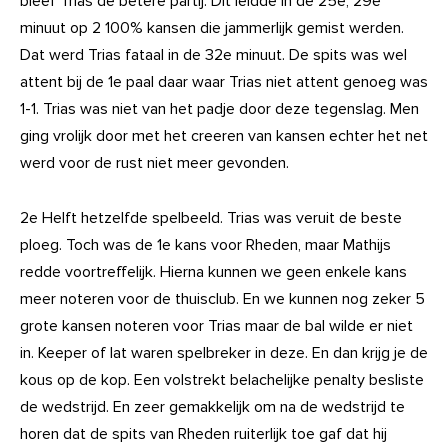
bleef Trias de betere partij. Dit leidde in de 25e, 29e
minuut op 2 100% kansen die jammerlijk gemist werden.
Dat werd Trias fataal in de 32e minuut. De spits was wel
attent bij de 1e paal daar waar Trias niet attent genoeg was
1-1. Trias was niet van het padje door deze tegenslag. Men
ging vrolijk door met het creeren van kansen echter het net
werd voor de rust niet meer gevonden.
2e Helft hetzelfde spelbeeld. Trias was veruit de beste
ploeg. Toch was de 1e kans voor Rheden, maar Mathijs
redde voortreffelijk. Hierna kunnen we geen enkele kans
meer noteren voor de thuisclub. En we kunnen nog zeker 5
grote kansen noteren voor Trias maar de bal wilde er niet
in. Keeper of lat waren spelbreker in deze. En dan krijg je de
kous op de kop. Een volstrekt belachelijke penalty besliste
de wedstrijd. En zeer gemakkelijk om na de wedstrijd te
horen dat de spits van Rheden ruiterlijk toe gaf dat hij