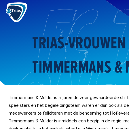
Ga
naar
de
inhoud
TRIAS-VROUWEN 
TIMMERMANS & 
Timmermans & Mulder is al jaren de zeer gewaardeerde shirt
speelsters en het begeleidingsteam waren er dan ook als de
medewerkers te feliciteren met de benoeming tot Hoflevera
Timmermans & Mulder is inmiddels een begrip in de regio, m
denken plaats in het winkelaanbod van Winterswijk. Timmerm