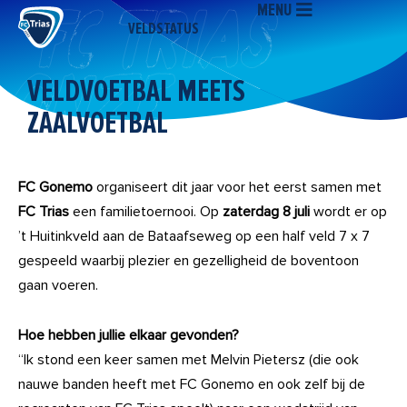
MENU
Ga
VELDSTATUS
naar
de
inhoud
VELDVOETBAL MEETS
ZAALVOETBAL
FC Gonemo
organiseert dit jaar voor het eerst samen met
FC Trias
een familietoernooi. Op
zaterdag 8 juli
wordt er op
’t Huitinkveld aan de Bataafseweg op een half veld 7 x 7
gespeeld waarbij plezier en gezelligheid de boventoon
gaan voeren.
Hoe hebben jullie elkaar gevonden?
“Ik stond een keer samen met Melvin Pietersz (die ook
nauwe banden heeft met FC Gonemo en ook zelf bij de